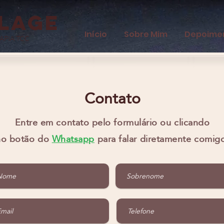
 Lage
Início
Sobre Mim
Depoime
APIA TCC
Contato
Entre em contato pelo formulário ou clicando
no botão do
Whatsapp
para falar diretamente comig