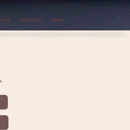
ntos
Serviços
More
o.